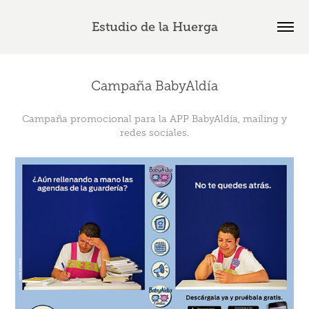
Estudio de la Huerga
Campaña BabyAldía
Campaña promocional para la APP BabyAldía, mailing y
redes sociales.