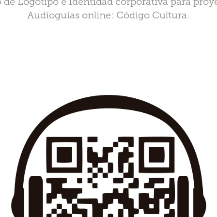
 de Logotipo e Identidad corporativa para proy
Audioguías online: Código Cultura.