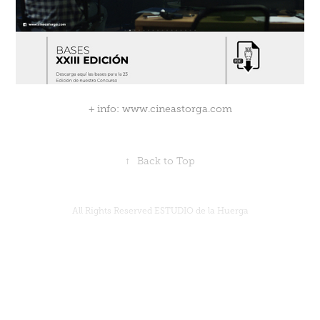
+ info: www.cineastorga.com
↑
Back to Top
All Rights Reserved
ESTUDIO de la Huerga