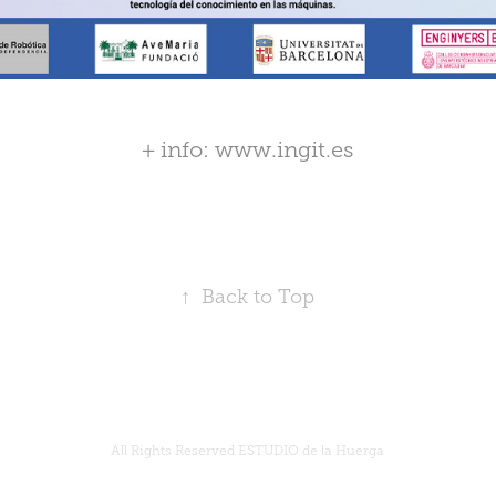
+ info:
www.ingit.es
↑
Back to Top
All Rights Reserved
ESTUDIO de la Huerga